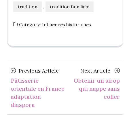
tradition
,
tradition familiale
Category:
Influences historiques
Posts
Previous
Next
Previous Article
Next Article
navigation
Article
Article
Pâtisserie
Obtenir un sirop
orientale en France
qui nappe sans
adaptation
coller
diaspora