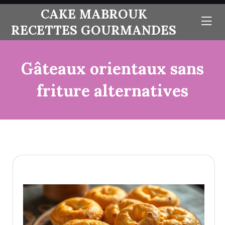
skip
CAKE MABROUK
to
RECETTES GOURMANDES
content
Gâteaux orientaux sans
friture alternatives