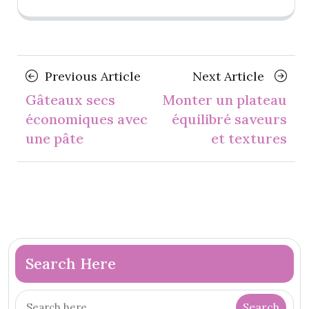
Posts
Previous
Next
Previous Article
Next Article
navigation
Article
Article
Gâteaux secs
Monter un plateau
économiques avec
équilibré saveurs
une pâte
et textures
Search Here