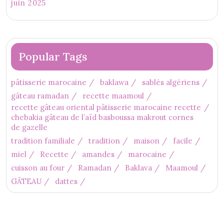
juin 2025
Popular Tags
pâtisserie marocaine
baklawa
sablés algériens
gâteau ramadan
recette maamoul
recette gâteau oriental pâtisserie marocaine recette
chebakia gâteau de l’aïd basboussa makrout cornes
de gazelle
tradition familiale
tradition
maison
facile
miel
Recette
amandes
marocaine
cuisson au four
Ramadan
Baklava
Maamoul
GÂTEAU
dattes