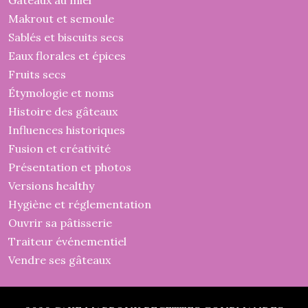
Gâteaux au miel
Makrout et semoule
Sablés et biscuits secs
Eaux florales et épices
Fruits secs
Étymologie et noms
Histoire des gâteaux
Influences historiques
Fusion et créativité
Présentation et photos
Versions healthy
Hygiène et réglementation
Ouvrir sa pâtisserie
Traiteur événementiel
Vendre ses gâteaux