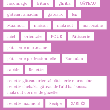
façonnage
friture
ghriba
GÂTEAU
gâteau ramadan
gâteaux
les
Maamoul
maison
makrout
marocaine
miel
orientale
POUR
Pâtisserie
pâtisserie marocaine
pâtisserie professionnelle
Ramadan
rapide
Recette
recette gâteau oriental pâtisserie marocaine
recette chebakia gâteau de l’aïd basboussa
makrout cornes de gazelle
recette maamoul
Recipe
SABLÉS