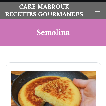
skip
CAKE MABROUK
to
RECETTES GOURMANDES
content
Semolina