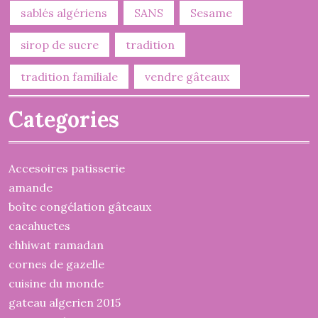
sablés algériens
SANS
Sesame
sirop de sucre
tradition
tradition familiale
vendre gâteaux
Categories
Accesoires patisserie
amande
boîte congélation gâteaux
cacahuetes
chhiwat ramadan
cornes de gazelle
cuisine du monde
gateau algerien 2015