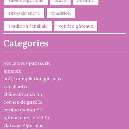
sirop de sucre
tradition
tradition familiale
vendre gâteaux
Categories
Accesoires patisserie
amande
boîte congélation gâteaux
cacahuetes
chhiwat ramadan
cornes de gazelle
cuisine du monde
gateau algerien 2015
Gateaux Algeriens