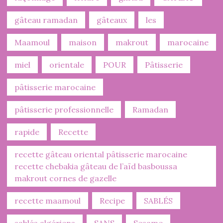
gâteau ramadan
gâteaux
les
Maamoul
maison
makrout
marocaine
miel
orientale
POUR
Pâtisserie
pâtisserie marocaine
pâtisserie professionnelle
Ramadan
rapide
Recette
recette gâteau oriental pâtisserie marocaine
recette chebakia gâteau de l’aïd basboussa
makrout cornes de gazelle
recette maamoul
Recipe
SABLÉS
sablés algériens
SANS
Sesame