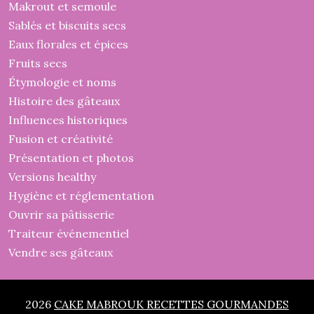
Makrout et semoule
Sablés et biscuits secs
Eaux florales et épices
Fruits secs
Étymologie et noms
Histoire des gâteaux
Influences historiques
Fusion et créativité
Présentation et photos
Versions healthy
Hygiène et réglementation
Ouvrir sa pâtisserie
Traiteur événementiel
Vendre ses gâteaux
2026
CAKE MABROUK RECETTES GOURMANDES