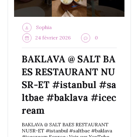
Sophia
24 février 2026
0
BAKLAVA @ SALT BA
ES RESTAURANT NU
SR-ET #istanbul #sa
ltbae #baklava #icec
ream
BAKLAVA @ SALT BAES RESTAURANT
NUSR-ET #istanbul #saltbae #baklava
#icecream Source : Voir sur YouTube