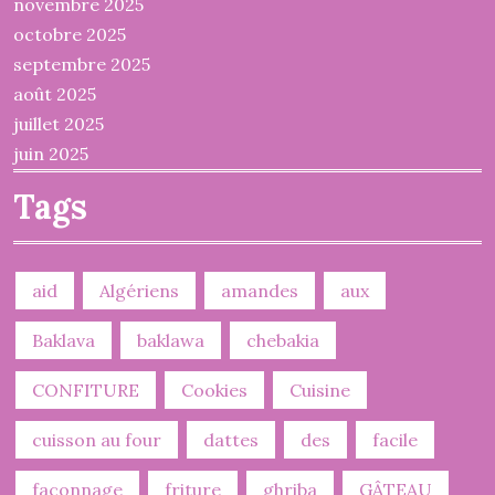
novembre 2025
octobre 2025
septembre 2025
août 2025
juillet 2025
juin 2025
Tags
aid
Algériens
amandes
aux
Baklava
baklawa
chebakia
CONFITURE
Cookies
Cuisine
cuisson au four
dattes
des
facile
façonnage
friture
ghriba
GÂTEAU