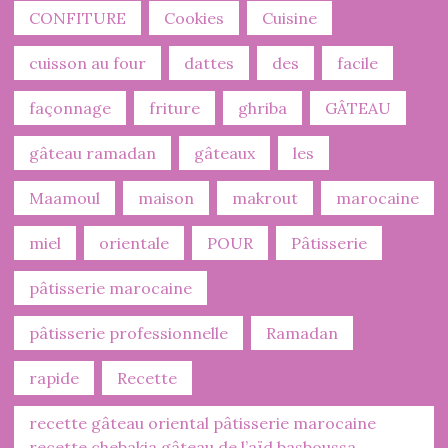
CONFITURE
Cookies
Cuisine
cuisson au four
dattes
des
facile
façonnage
friture
ghriba
GÂTEAU
gâteau ramadan
gâteaux
les
Maamoul
maison
makrout
marocaine
miel
orientale
POUR
Pâtisserie
pâtisserie marocaine
pâtisserie professionnelle
Ramadan
rapide
Recette
recette gâteau oriental pâtisserie marocaine
recette chebakia gâteau de l’aïd basboussa