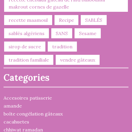
makrout cornes de gazelle
recette maamoul
Recipe
SABLÉS
sablés algériens
SANS
Sesame
sirop de sucre
tradition
tradition familiale
vendre gâteaux
Categories
Accesoires patisserie
amande
boîte congélation gâteaux
cacahuetes
chhiwat ramadan