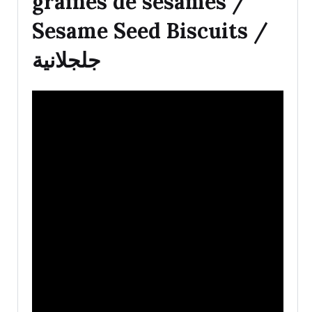
graines de sésames /
Sesame Seed Biscuits /
جلجلانية