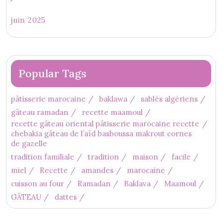
juin 2025
Popular Tags
pâtisserie marocaine
baklawa
sablés algériens
gâteau ramadan
recette maamoul
recette gâteau oriental pâtisserie marocaine recette
chebakia gâteau de l’aïd basboussa makrout cornes
de gazelle
tradition familiale
tradition
maison
facile
miel
Recette
amandes
marocaine
cuisson au four
Ramadan
Baklava
Maamoul
GÂTEAU
dattes