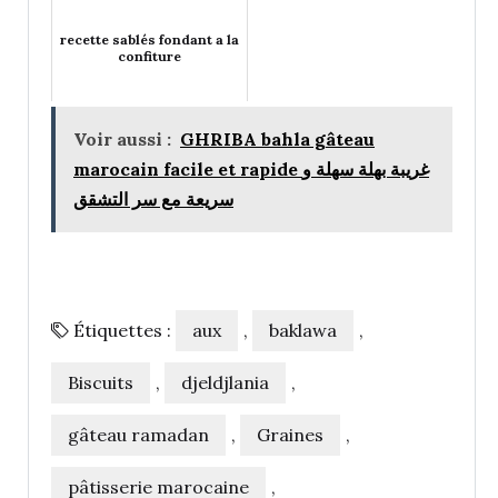
recette sablés fondant a la
confiture
Voir aussi :
GHRIBA bahla gâteau
marocain facile et rapide غريبة بهلة سهلة و
سريعة مع سر التشقق
Étiquettes :
aux
,
baklawa
,
Biscuits
,
djeldjlania
,
gâteau ramadan
,
Graines
,
pâtisserie marocaine
,