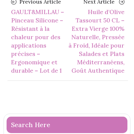
Previous
Next
Previous Article
Next Article
navigation
Article
Article
GAULT&MILLAU –
Huile d’Olive
Pinceau Silicone –
Tassourt 50 CL –
Résistant à la
Extra Vierge 100%
chaleur pour des
Naturelle, Pressée
applications
à Froid, Idéale pour
précises –
Salades et Plats
Ergonomique et
Méditerranéens,
durable – Lot de 1
Goût Authentique
Search Here