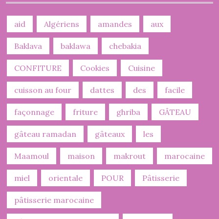
aid
Algériens
amandes
aux
Baklava
baklawa
chebakia
CONFITURE
Cookies
Cuisine
cuisson au four
dattes
des
facile
façonnage
friture
ghriba
GÂTEAU
gâteau ramadan
gâteaux
les
Maamoul
maison
makrout
marocaine
miel
orientale
POUR
Pâtisserie
pâtisserie marocaine