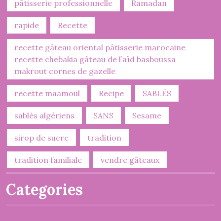
pâtisserie professionnelle
Ramadan
rapide
Recette
recette gâteau oriental pâtisserie marocaine
recette chebakia gâteau de l’aïd basboussa
makrout cornes de gazelle
recette maamoul
Recipe
SABLÉS
sablés algériens
SANS
Sesame
sirop de sucre
tradition
tradition familiale
vendre gâteaux
Categories